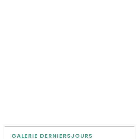
Les artistes exposés ont été sélectionnés suite à un appel à
projet par un Jury d’experts du monde de la photographie, de
l’art contemporain et de l’image
.
Le 23 juin 2018, le Jury a sélectionné les 47 lauréats.
GALERIE DERNIERSJOURS