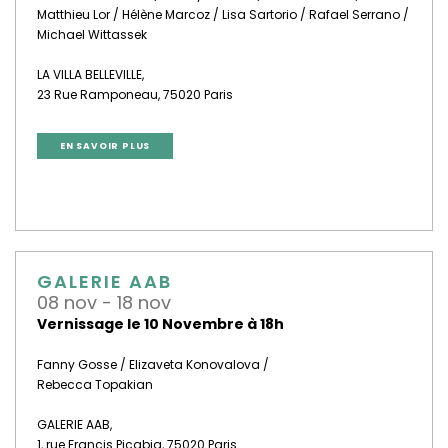
Matthieu Lor / Hélène Marcoz / Lisa Sartorio / Rafael Serrano /
Michael Wittassek
LA VILLA BELLEVILLE,
23 Rue Ramponeau, 75020 Paris
EN SAVOIR PLUS
GALERIE AAB
08 nov - 18 nov
Vernissage le 10 Novembre à 18h
Fanny Gosse
/ Elizaveta Konovalova
/
Rebecca Topakian
GALERIE AAB,
1, rue Francis Picabia, 75020 Paris