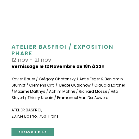
ATELIER BASFROI / EXPOSITION
PHARE
12 nov - 21 nov
Vernissage le 12 Novembre de 18h à 22h
Xavier Bauer / Grégory Chatonsky / Antje Feger & Benjamin
Stumpf / Clemens Gritl / Beate Gütschow / Claudia Larcher
/ Maxime Matthys / Achim Mohné / Richard Mosse / Hito
Steyerl / Thierry Urbain / Emmanuel Van Der Auwera
ATELIER BASFROI,
23, rue Basfroi, 75011 Paris
EN SAVOIR PLUS