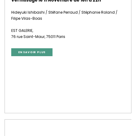
Vernissage le 11 Novembre de 18h à 22h
Hideyuki Ishibashi / Stéfane Perraud / Stéphanie Roland /
Filipe Vilas-Boas
EST GALERIE,
76 rue Saint-Maur, 75011 Paris
EN SAVOIR PLUS