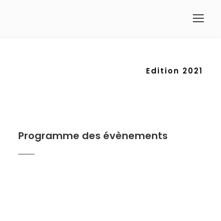
Edition 2021
Programme des évènements
Une exposition phare
/ 12 – 21 novembre
Dix expositions satellites
/ 04 novembre – 05
décembre
Un prix du public Instagram
/ 01 – 31 Octobre