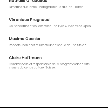
Nathalie Giraudeau
Directrice du Centre Photographique d'Ile-de-France.
Véronique Prugnaud
Co-fondatrice et co-directrice The Eyes & Eyes Wide Open.
Maxime Gasnier
Rédacteur en chef et Directeur artistique de The Steidz.
Claire Hoffmann
Commissaire et responsable de la programmation arts
visuels du centre culturel Suisse.