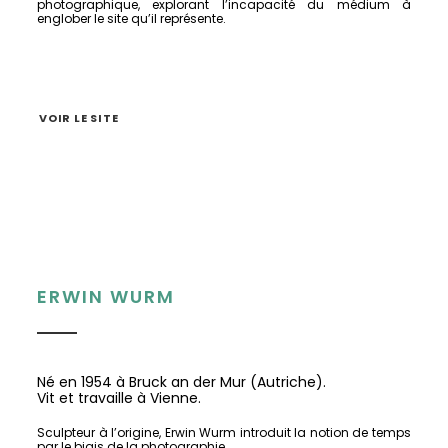
photographique, explorant l’incapacité du médium à
englober le site qu’il représente.
VOIR LE SITE
ERWIN WURM
Né en 1954 à Bruck an der Mur (Autriche).
Vit et travaille à Vienne.
Sculpteur à l’origine, Erwin Wurm introduit la notion de temps
par le biais de la photographie.