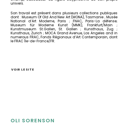
univers.
Son travail est présent dans plusieurs collections publiques
dont : Museum Of Old And New Art (MONA), Tasmanie ; Musée
National d’Art Moderne, Paris ; FNAC, Paris-La défense;
Museum für Moderne Kunst (MMK), Frankfurt/Main ;
Kunstmuseum St.Gallen, St. Gallen ; Kunsthaus, Zug ;
Kunsthaus, Zurich ; MOCA Grand Avenue, Los Angeles and in
numerous FRAC, Fonds Régionaux d’Art Contemporain, dont
le FRAC Île-de-France/FR.
VOIR LE SITE
OLI SORENSON