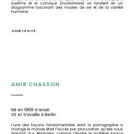
sublime et le comique (involontaire) se fondent en un
diagramme fascinant des modes de vie et de la variété
humaine.
VOIR LE SITE
AMIR CHASSON
Né en 1968 à Israël.
Vit et travaille à Berlin.
L’une des façons fondamentales dont la pornographie a
changé le monde était l’accès par procuration qu’elle nous
donnait aux étrangers, comme l’illustre le matériel source