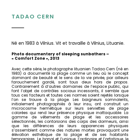
TADAO CERN
Né en 1983 à Vilnius. Vit et travaille à Vilnius, Lituanie.
Photo documentary of sleeping sunbathers –
« Comfort Zone », 2013
Avec cette série, le photographe lituanien Tadao Cern (né en
1983) a documenté la plage comme un lieu où le concept
dominant de beauté et le sens de la vie privée, par ailleurs
farouchement gardé, sont tous deux hors de propos.
Contrairement à d’autres domaines de l’espace public, qui
font l’objet de contrôles sociaux incessants, il semble que
tous ces facteurs et toutes ces normes soient rejetés lorsque
l’on se trouve à la plage. Les baigneurs somnolents,
initialement photographiés à leur insu, ont construit un
microcosme hermétique sur leurs serviettes de plage
colorées qui rend leur présence physique inattaquable. La
gamme de vêtements de plage et les accessoires
sélectionnés, les contorsions des corps des dormeurs, ainsi
que les différences de leurs apparences physiques
s’assemblent comme des natures mortes provoquant une
élévation esthétique de la plage et de ses habitants
temporaires. Le banal et l’unique, l’ordinaire et l’artistique, le