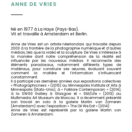
ANNE DE VRIES
Né en 1977 à La Haye (Pays-Bas).
Vit et travaille à Amsterdam et Berlin.
Anne de Vries est un artiste néerlandais qui travaille depuis
2003 à la frontière de la photographie numérique et d’autres
médias, tels que la vidéo et la sculpture. De Vries s’intéresse à
la manière dont notre compréhension de la réalité est
influencée par les nouveaux médias. Il reconnecte des
éléments paradoxaux, notamment différents types de
matériaux, pour construire ses œuvres, évaluant souvent
comment la matière et l’information s’influencent
constamment.
Il a participé ces dernières années aux expositions collectives
« Photographicness » (2015) au Minneapolis Institute of Arts à
Minneapolis (Etats-Unis), à « Folklore Contemporain » (2014),
à la SWG3 Gallery à Glasgow et « Still/Life » (2013) au
Multimedia Art Museum de Moscou. Il a récemment présenté
son travail en solo à la galerie Martin von Zomeren
(Amsterdam) avec l’exposition « The Oil We Eat » (2014).
Anne de Vries est représenté par la galerie Martin von
Zomeren à Amsterdam.