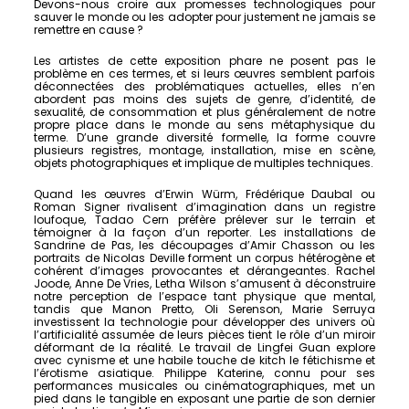
Devons-nous croire aux promesses technologiques pour
sauver le monde ou les adopter pour justement ne jamais se
remettre en cause ?
Les artistes de cette exposition phare ne posent pas le
problème en ces termes, et si leurs œuvres semblent parfois
déconnectées des problématiques actuelles, elles n’en
abordent pas moins des sujets de genre, d’identité, de
sexualité, de consommation et plus généralement de notre
propre place dans le monde au sens métaphysique du
terme. D’une grande diversité formelle, la forme couvre
plusieurs registres, montage, installation, mise en scène,
objets photographiques et implique de multiples techniques.
Quand les œuvres d’Erwin Würm, Frédérique Daubal ou
Roman Signer rivalisent d’imagination dans un registre
loufoque, Tadao Cern préfère prélever sur le terrain et
témoigner à la façon d’un reporter. Les installations de
Sandrine de Pas, les découpages d’Amir Chasson ou les
portraits de Nicolas Deville forment un corpus hétérogène et
cohérent d’images provocantes et dérangeantes. Rachel
Joode, Anne De Vries, Letha Wilson s’amusent à déconstruire
notre perception de l’espace tant physique que mental,
tandis que Manon Pretto, Oli Serenson, Marie Serruya
investissent la technologie pour développer des univers où
l’artificialité assumée de leurs pièces tient le rôle d’un miroir
déformant de la réalité. Le travail de Lingfei Guan explore
avec cynisme et une habile touche de kitch le fétichisme et
l’érotisme asiatique. Philippe Katerine, connu pour ses
performances musicales ou cinématographiques, met un
pied dans le tangible en exposant une partie de son dernier