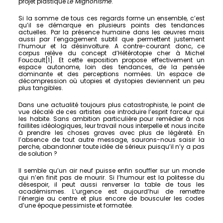
projet plastique
Le Mignonisme
.
Si la somme de tous ces regards forme un ensemble, c’est
qu’il se démarque en plusieurs points des tendances
actuelles. Par la présence humaine dans les œuvres mais
aussi par l’engagement subtil que permettent justement
l’humour et la désinvolture. A contre-courant donc, ce
corpus relève du concept d’Hétérotopie cher à Michel
Foucault[1]. Et cette exposition propose effectivement un
espace autonome, loin des tendances, de la pensée
dominante et des perceptions normées. Un espace de
décompression où utopies et dystopies deviennent un peu
plus tangibles.
Dans une actualité toujours plus catastrophiste, le point de
vue décalé de ces artistes ose introduire l’esprit farceur qui
les habite. Sans ambition particulière pour remédier à nos
faillites idéologiques, leur travail nous interpelle et nous incite
à prendre les choses graves avec plus de légèreté. En
l’absence de tout autre message, saurons-nous saisir la
perche, abandonner toute idée de sérieux puisqu’il n’y a pas
de solution ?
Il semble qu’un air neuf puisse enfin souffler sur un monde
qui n’en finit pas de mourir. Si l’humour est la politesse du
désespoir, il peut aussi renverser la table de tous les
académismes. L’urgence est aujourd’hui de remettre
l’énergie au centre et plus encore de bousculer les codes
d’une époque pessimiste et formatée.