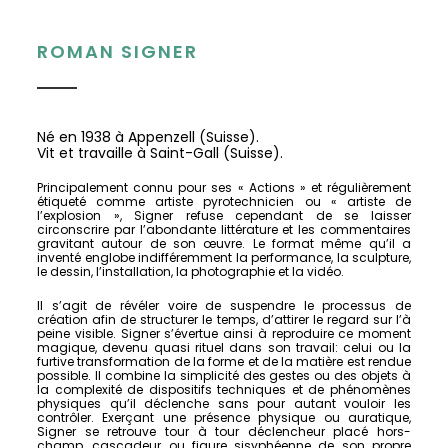
ROMAN SIGNER
Né en 1938 à Appenzell (Suisse).
Vit et travaille à Saint-Gall (Suisse).
Principalement connu pour ses « Actions » et régulièrement
étiqueté comme artiste pyrotechnicien ou « artiste de
l’explosion », Signer refuse cependant de se laisser
circonscrire par l’abondante littérature et les commentaires
gravitant autour de son œuvre. Le format même qu’il a
inventé englobe indifféremment la performance, la sculpture,
le dessin, l’installation, la photographie et la vidéo.
Il s’agit de révéler voire de suspendre le processus de
création afin de structurer le temps, d’attirer le regard sur l’à
peine visible. Signer s’évertue ainsi à reproduire ce moment
magique, devenu quasi rituel dans son travail: celui ou la
furtive transformation de la forme et de la matière est rendue
possible. Il combine la simplicité des gestes ou des objets à
la complexité de dispositifs techniques et de phénomènes
physiques qu’il déclenche sans pour autant vouloir les
contrôler. Exerçant une présence physique ou auratique,
Signer se retrouve tour à tour déclencheur placé hors-
champ, cascadeur ou figure sisyphéenne de son propre