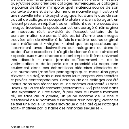
que j’utilise pour créer ces collages numériques. Le collage a
le pouvoir de libérer n’importe quel matériau source de son
contexte donné et de lui donner une nouvelle signification et
une nouvelle intensité psychologique. Ici, dans le cas de son
travail de collage, en coupant brutalement, en déplaçant, en
faisant pivoter, en répétant ou en reflétant des morceaux des
images trouvées, le spectateur est encouragé à réimaginer
un nouveau récit au-delà de l’aspect utilitaire de la
consommation de porno. L’idée est ici d’armer ces images
trouvées afin de réveiller à la fois le matériel source original,
sans méfiance et « virginal », ainsi que les spectateurs qui
l’examinent avec désinvolture sur instagram ou dans le
cadre d’une exposition. Il s’agit de donner à ces soi-disant
« spectateurs » une chance de contempler le thème universel,
très discuté – mais jamais suffisamment – de la
victimisation et de la perte de la propriété du corps, non
seulement dans ces échantillons aléatoires décolorés de
vies humaines (modèles pornographiques masculins gays
d’avant le sida), mais aussi dans leurs propres vies secrètes
et privées contemporaines. Certains de ces collages ont été
inclus dans son récent recueil de poèmes autoédité « Loose
Holes » qui a été récemment (septembre 2022) présenté dans
une exposition à Bratislava, à peu près au même moment
où, en face de la galerie, un jeune homme de 19 ans a
assassiné deux hommes à l’extérieur d’un bar gay, avant de
se tirer une balle. La police slovaque a déclaré que l’attaque
était « motivée par la haine des minorités sexuelles ».
VOIR LE SITE