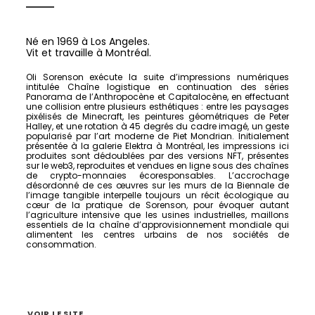
Né en 1969 à Los Angeles.
Vit et travaille à Montréal.
Oli Sorenson exécute la suite d’impressions numériques
intitulée Chaîne logistique en continuation des séries
Panorama de l’Anthropocène et Capitalocène, en effectuant
une collision entre plusieurs esthétiques : entre les paysages
pixélisés de Minecraft, les peintures géométriques de Peter
Halley, et une rotation à 45 degrés du cadre imagé, un geste
popularisé par l’art moderne de Piet Mondrian. Initialement
présentée à la galerie Elektra à Montréal, les impressions ici
produites sont dédoublées par des versions NFT, présentes
sur le web3, reproduites et vendues en ligne sous des chaînes
de crypto-monnaies écoresponsables. L’accrochage
désordonné de ces œuvres sur les murs de la Biennale de
l’image tangible interpelle toujours un récit écologique au
cœur de la pratique de Sorenson, pour évoquer autant
l’agriculture intensive que les usines industrielles, maillons
essentiels de la chaîne d’approvisionnement mondiale qui
alimentent les centres urbains de nos sociétés de
consommation.
VOIR LE SITE