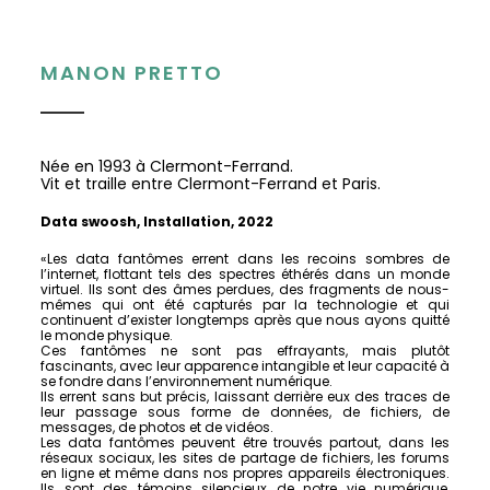
MANON PRETTO
Née en 1993 à Clermont-Ferrand.
Vit et traille entre Clermont-Ferrand et Paris.
Data swoosh, Installation, 2022
«Les data fantômes errent dans les recoins sombres
de
l’internet, flottant tels des spectres éthérés dans
un monde
virtuel. Ils sont des âmes perdues, des
fragments de nous-
mêmes qui ont été capturés par
la technologie et qui
continuent d’exister longtemps
après que nous ayons quitté
le monde physique.
Ces fantômes ne sont pas effrayants, mais plutôt
fascinants, avec leur apparence intangible et leur
capacité à
se fondre dans l’environnement numérique.
Ils errent sans but précis, laissant derrière eux des
traces de
leur passage sous forme de données, de
fichiers, de
messages, de photos et de vidéos.
Les data fantômes peuvent être trouvés partout, dans
les
réseaux sociaux, les sites de partage de fichiers, les
forums
en ligne et même dans nos propres appareils
électroniques.
Ils sont des témoins silencieux de notre
vie numérique,