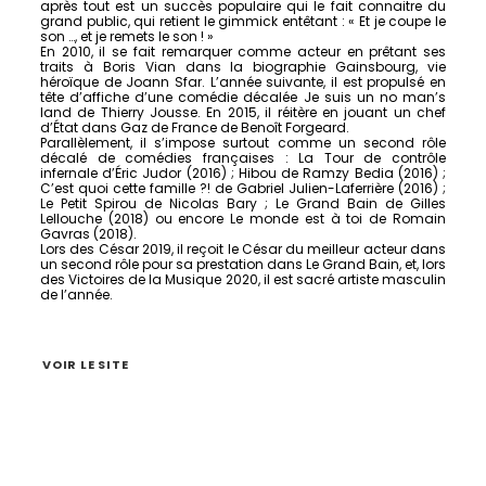
après tout est un succès populaire qui le fait connaitre du
grand public, qui retient le gimmick entêtant : « Et je coupe le
son …, et je remets le son ! »
En 2010, il se fait remarquer comme acteur en prêtant ses
traits à Boris Vian dans la biographie Gainsbourg, vie
héroïque de Joann Sfar. L’année suivante, il est propulsé en
tête d’affiche d’une comédie décalée Je suis un no man’s
land de Thierry Jousse. En 2015, il réitère en jouant un chef
d’État dans Gaz de France de Benoît Forgeard.
Parallèlement, il s’impose surtout comme un second rôle
décalé de comédies françaises : La Tour de contrôle
infernale d’Éric Judor (2016) ; Hibou de Ramzy Bedia (2016) ;
C’est quoi cette famille ?! de Gabriel Julien-Laferrière (2016) ;
Le Petit Spirou de Nicolas Bary ; Le Grand Bain de Gilles
Lellouche (2018) ou encore Le monde est à toi de Romain
Gavras (2018).
Lors des César 2019, il reçoit le César du meilleur acteur dans
un second rôle pour sa prestation dans Le Grand Bain, et, lors
des Victoires de la Musique 2020, il est sacré artiste masculin
de l’année.
VOIR LE SITE