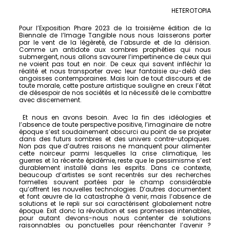
HETEROTOPIA
Pour l’Exposition Phare 2023 de la troisième édition de la
Biennale de l’Image Tangible nous nous laisserons porter
par le vent de la légèreté, de l’absurde et de la dérision.
Comme un antidote aux sombres prophéties qui nous
submergent, nous allons savourer l’impertinence de ceux qui
ne voient pas tout en noir. De ceux qui savent infléchir la
réalité et nous transporter avec leur fantaisie au-delà des
angoisses contemporaines. Mais loin de tout discours et de
toute morale, cette posture artistique souligne en creux l’état
de désespoir de nos sociétés et la nécessité de le combattre
avec discernement.
Et nous en avons besoin. Avec la fin des idéologies et
l’absence de toute perspective positive, l’imaginaire de notre
époque s’est soudainement obscurci au point de se projeter
dans des futurs sombres et des univers contre-utopiques.
Non pas que d’autres raisons ne manquent pour alimenter
cette noirceur parmi lesquelles la crise climatique, les
guerres et la récente épidémie, reste que le pessimisme s’est
durablement installé dans les esprits. Dans ce contexte,
beaucoup d’artistes se sont recentrés sur des recherches
formelles souvent portées par le champ considérable
qu’offrent les nouvelles technologies. D’autres documentent
et font œuvre de la catastrophe à venir, mais l’absence de
solutions et le repli sur soi caractérisent globalement notre
époque. Exit donc la révolution et ses promesses intenables,
pour autant devons-nous nous contenter de solutions
raisonnables ou ponctuelles pour réenchanter l’avenir ?