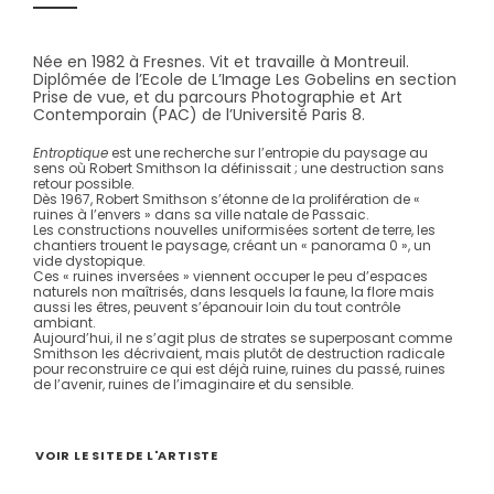
Née en 1982 à Fresnes. Vit et travaille à Montreuil.
Diplômée de l’Ecole de L’Image Les Gobelins en section
Prise de vue, et du parcours Photographie et Art
Contemporain (PAC) de l’Université Paris 8.
Entroptique
est une recherche sur l’entropie du paysage au
sens où Robert Smithson la définissait ; une destruction sans
retour possible.
Dès 1967, Robert Smithson s’étonne de la prolifération de «
ruines à l’envers » dans sa ville natale de Passaic.
Les constructions nouvelles uniformisées sortent de terre, les
chantiers trouent le paysage, créant un « panorama 0 », un
vide dystopique.
Ces « ruines inversées » viennent occuper le peu d’espaces
naturels non maîtrisés, dans lesquels la faune, la flore mais
aussi les êtres, peuvent s’épanouir loin du tout contrôle
ambiant.
Aujourd’hui, il ne s’agit plus de strates se superposant comme
Smithson les décrivaient, mais plutôt de destruction radicale
pour reconstruire ce qui est déjà ruine, ruines du passé, ruines
de l’avenir, ruines de l’imaginaire et du sensible.
VOIR LE SITE DE L'ARTISTE