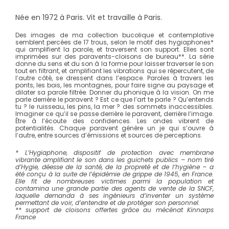
Née en 1972 à Paris. Vit et travaille à Paris.
Des images de ma collection bucolique et contemplative
semblent percées de 17 trous, selon le motif des hygiaphones*
qui amplifient la parole, et traversent son support. Elles sont
imprimées sur des paravents-cloisons de bureau**. La série
donne du sens et du son à la forme pour laisser traverser le son
tout en filtrant, et amplifiant les vibrations qui se répercutent, de
l’autre côté, se dressent dans l’espace. Paroles à travers les
ponts, les bois, les montagnes, pour faire signe au paysage et
dilater sa parole filtrée. Donner du phonique à la vision. On me
parle derrière le paravent ? Est ce que l’art te parle ? Qu’entends
tu ? le ruisseau, les pins, la mer ? des sommets inaccessibles.
Imaginer ce qu’il se passe derrière le paravent, derrière l’image.
Être à l’écoute des confidences. Les ondes vibrent de
potentialités. Chaque paravent génère un je qui s’ouvre à
l’autre, entre sources d’émissions et sources de perceptions.
* L’Hygiaphone, dispositif de protection avec membrane
vibrante amplifiant le son dans les guichets publics – nom tiré
d’Hygie, déesse de la santé, de la propreté et de l’hygiène – a
été conçu à la suite de l’épidémie de grippe de 1945, en France.
Elle fit de nombreuses victimes parmi la population et
contamina une grande partie des agents de vente de la SNCF,
laquelle demanda à ses ingénieurs d’inventer un système
permettant de voir, d’entendre et de protéger son personnel.
** support de cloisons offertes grâce au mécénat Kinnarps
France