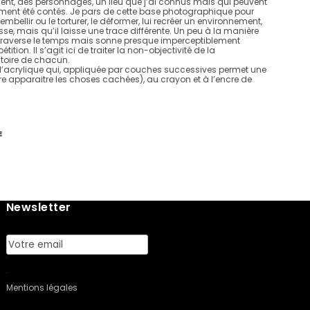
ent, des personnages, un lieu que j’ai connus mais qui peuvent
ent été contés. Je pars de cette base photographique pour
 L’embellir ou le torturer, le déformer, lui recréer un environnement,
sse, mais qu’il laisse une trace différente. Un peu à la manière
n, traverse le temps mais sonne presque imperceptiblement
tion. Il s’agit ici de traiter la non-objectivité de la
stoire de chacun.
à l’acrylique qui, appliquée par couches successives permet une
e apparaitre les choses cachées), au crayon et à l’encre de
E
Newsletter
Mentions légales