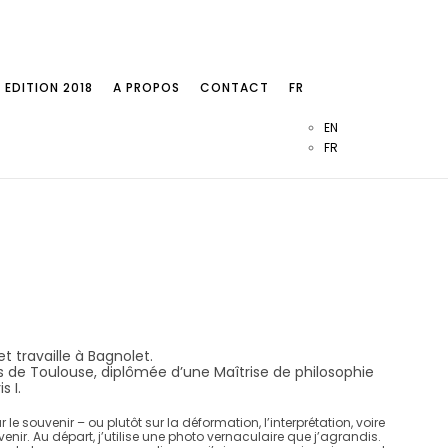
EDITION 2018
A PROPOS
CONTACT
FR
EN
FR
et travaille à Bagnolet.
s de Toulouse, diplômée d’une Maîtrise de philosophie
s I.
 le souvenir – ou plutôt sur la déformation, l’interprétation, voire
nir. Au départ, j’utilise une photo vernaculaire que j’agrandis.