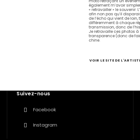
Photo retraçant un événem
également m’avoir simplem
« retravailler » le souvenir.
afin non pas qu’il disparai
de l’écho qui vient de loi
différemment à chaque répéti
transmission, donc de l’hi
Je retravaille ces photos 
transparence (donc de fair
chine.
VOIR LE SITE DE L'ARTIST
Suivez-nous
Facebook
Instagram