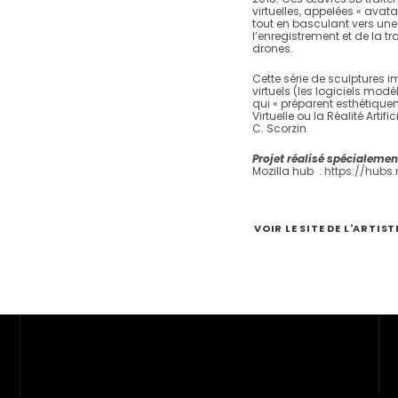
virtuelles, appelées « avatar
tout en basculant vers une 
l’enregistrement et de la tr
drones.
Cette série de sculptures 
virtuels (les logiciels modé
qui « préparent esthétiquem
Virtuelle ou la Réalité Artif
C. Scorzin.
Projet réalisé spécialemen
Mozilla hub :
https://hubs
Suivez-nous
VOIR LE SITE DE L'ARTIST
Facebook
Instagram