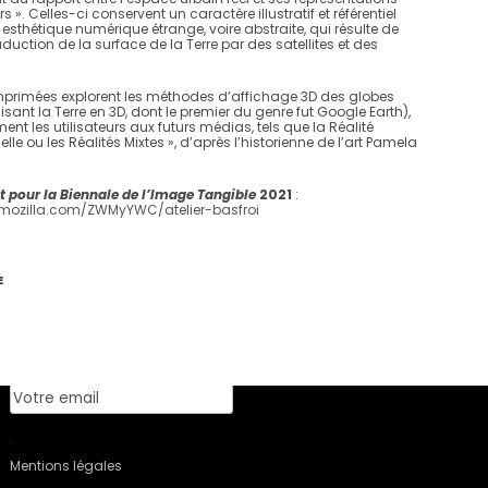
s ». Celles-ci conservent un caractère illustratif et référentiel
esthétique numérique étrange, voire abstraite, qui résulte de
aduction de la surface de la Terre par des satellites et des
imprimées explorent les méthodes d’affichage 3D des globes
lisant la Terre en 3D, dont le premier du genre fut Google Earth),
ent les utilisateurs aux futurs médias, tels que la Réalité
icielle ou les Réalités Mixtes », d’après l’historienne de l’art Pamela
t pour la Biennale de l’Image Tangible
2021
:
.mozilla.com/ZWMyYWC/atelier-basfroi
Newsletter
E
Mentions légales