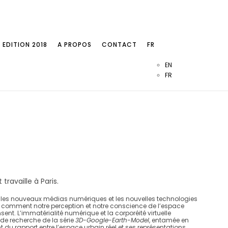
EDITION 2018
A PROPOS
CONTACT
FR
EN
FR
 travaille à Paris.
les nouveaux médias numériques et les nouvelles technologies
 comment notre perception et notre conscience de l’espace
sent. L’immatérialité numérique et la corporéité virtuelle
 de recherche de la série
3D-Google-Earth-Model
, entamée en
t du rapport entre l’espace urbain réel et ses représentations