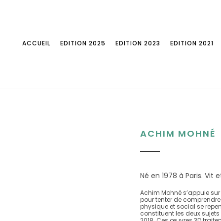
ACCUEIL
EDITION 2025
EDITION 2023
EDITION 2021
ACHIM MOHNÉ
Né en 1978 à Paris. Vit et
Achim Mohné s’appuie sur 
pour tenter de comprendre
physique et social se repen
constituent les deux sujets
2018. Ces œuvres 3D traiten