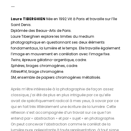
—
Laure TIBERGHIEN
Née en 1992.Vit à Paris et travaille sur l’île
Saint Denis.
Diplômée des Beaux-Arts de Paris.
Laure Tiberghien explore les limites du medium
photographique en questionnant ses deux éléments
fondamentaux, la lumière et le temps. Elle travaille également
l’image en mouvement en corrélation avec l’image fixe.
Twins
, épreuve gélatino-argentique, cadre.
Sphères
, tirages chromogènes, cadre.
Filtres#14
, tirage chromogène.
SM
, ensemble de papiers chromogènes métallisés.
Après m’être intéressée à la photographie de façon assez
classique, j’ai été de plus en plus intriguée par ce qu’elle
avait de spécifiquement radical à mes yeux, à savoir par ce
qui en fait très littéralement une écriture de la lumière. Cette
réflexion s’est accompagnée d’un travail sur ce que l’on
entend par « abstraction » et par « sujet » en photographie.
On peut concevoir l’abstraction comme le corrélat de la
lumière pure, préexistante à toute représentation, à tout signe