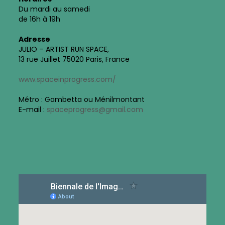
Du mardi au samedi
de 16h à 19h
Adresse
JULIO – ARTIST RUN SPACE,
13 rue Juillet 75020 Paris, France
www.spaceinprogress.com/
Métro : Gambetta ou Ménilmontant
E-mail :
spaceprogress@gmail.com