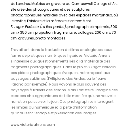
de Londres, Maîtrise en gravure au Camberwell College of Art.
Elle crée des photogravures et des sculptures
photographiques hybrides avec des espaces marginaux, où
le mythe, l’histoire et la mémoire s’entremêlent.
El Lugar Perfecto (Le lieu parfait)
, photographie imprimée, 300
cm x 350 cm, projection, fragments et collages, 200 cm x 70
cm, gravures, photo montages.
Travaillant dans la traduction de films analogiques sous
forme de pratiques numériques hybrides, Victoria Ahrens
s’intéresse aux questionnements liés à la matérialité des
fragments photographiques. Dans le projet
El Lugar Perfecto
,
ces pièces photographiques évoquent notre rapport aux
paysages sublimes (l’Altiplano des Andes, ou le fleuve
Parana par exemple). Nous voyons le plus souvent ces
paysages à travers des écrans. Mais l’artiste ré-imagine ces
espaces photographiques de telle manière qu’une nouvelle
narration puisse voir le jour. Ces photographies interrogent
les limites du numérique et la perte d’information
qu’induisent l’entropie et pixelisation des images.
www.victoriaahrens.com