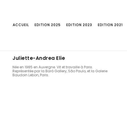
ACCUEIL
EDITION 2025
EDITION 2023
EDITION 2021
Juliette-Andrea Elie
Née en 1985 en Auvergne. Vit et travaille à Paris.
Représentée par la Baró Gallery, São Paulo, et la Galerie
Baudoin Lebon, Paris.