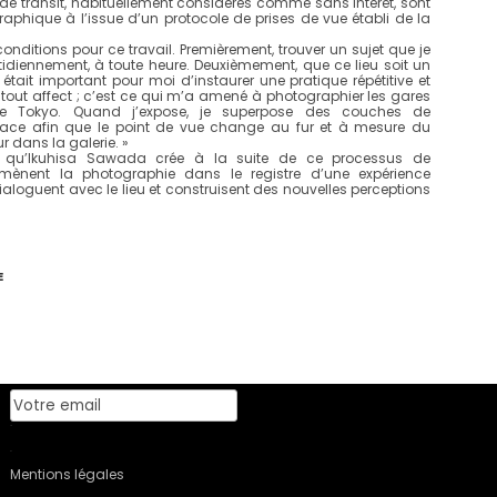
x de transit, habituellement considérés comme sans intérêt, sont
aphique à l’issue d’un protocole de prises de vue établi de la
nditions pour ce travail. Premièrement, trouver un sujet que je
idiennement, à toute heure. Deuxièmement, que ce lieu soit un
 était important pour moi d’instaurer une pratique répétitive et
 tout affect ; c’est ce qui m’a amené à photographier les gares
de Tokyo. Quand j’expose, je superpose des couches de
ace afin que le point de vue change au fur et à mesure du
 dans la galerie. »
fs qu’Ikuhisa Sawada crée à la suite de ce processus de
mènent la photographie dans le registre d’une expérience
aloguent avec le lieu et construisent des nouvelles perceptions
Newsletter
E
Mentions légales