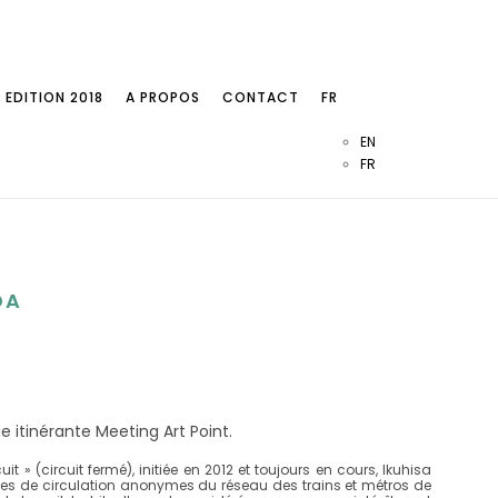
EDITION 2018
A PROPOS
CONTACT
FR
EN
FR
DA
e itinérante Meeting Art Point.
it » (circuit fermé), initiée en 2012 et toujours en cours, Ikuhisa
es de circulation anonymes du réseau des trains et métros de