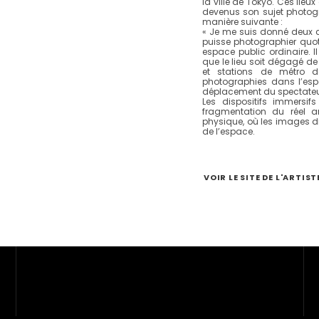
la ville de Tokyo. Ces lieu
devenus son sujet photogr
manière suivante :
« Je me suis donné deux co
puisse photographier quot
espace public ordinaire. Il
que le lieu soit dégagé de
et stations de métro 
photographies dans l’esp
déplacement du spectateur
Les dispositifs immersi
fragmentation du réel a
physique, où les images di
de l’espace.
Suivez-nous
VOIR LE SITE DE L'ARTIST
Facebook
Instagram