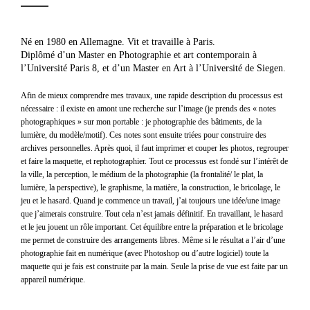
Né en 1980 en Allemagne. Vit et travaille à Paris.
Diplômé d’un Master en Photographie et art contemporain à
l’Université Paris 8, et d’un Master en Art à l’Université de Siegen.
Afin de mieux comprendre mes travaux, une rapide description du processus est
nécessaire : il existe en amont une recherche sur l’image (je prends des « notes
photographiques » sur mon portable : je photographie des bâtiments, de la
lumière, du modèle/motif). Ces notes sont ensuite triées pour construire des
archives personnelles. Après quoi, il faut imprimer et couper les photos, regrouper
et faire la maquette, et rephotographier. Tout ce processus est fondé sur l’intérêt de
la ville, la perception, le médium de la photographie (la frontalité/ le plat, la
lumière, la perspective), le graphisme, la matière, la construction, le bricolage, le
jeu et le hasard. Quand je commence un travail, j’ai toujours une idée/une image
que j’aimerais construire. Tout cela n’est jamais définitif. En travaillant, le hasard
et le jeu jouent un rôle important. Cet équilibre entre la préparation et le bricolage
me permet de construire des arrangements libres. Même si le résultat a l’air d’une
photographie fait en numérique (avec Photoshop ou d’autre logiciel) toute la
maquette qui je fais est construite par la main. Seule la prise de vue est faite par un
appareil numérique.