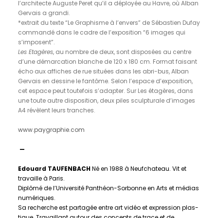
l’architecte Auguste Peret qu’il a déployée au Havre, où Alban
Gervais a grandi.
*extrait du texte “Le Graphisme à l’envers” de Sébastien Dufay
commandé dans le cadre de l’exposition “6 images qui
s’imposent”.
Les Etagères
, au nombre de deux, sont disposées au centre
d’une démarcation blanche de 120 x 180 cm. Format faisant
écho aux affiches de rue situées dans les abri-bus, Alban
Gervais en dessine le fantôme. Selon l’espace d’exposition,
cet espace peut toutefois s’adapter. Sur Les étagères, dans
une toute autre disposition, deux piles sculpturale d’images
A4 révèlent leurs tranches.
www.paygraphie.com
—
Edouard TAUFENBACH
Né en 1988 à Neufchateau. Vit et
travaille à Paris.
Diplômé de l’Uni­ver­sité Panthéon-Sorbonne en Arts et médias
numé­riques.
Sa recherche est parta­gée entre art vidéo et expres­sion plas­
tique. Travaillant autour des concepts de trace et de