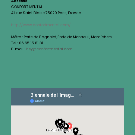
Adresse
CONFORT MENTAL
41, rue Saint Blaise 75020 Paris, France
http://www.confortmental.com/
Métro : Porte de Bagnolet, Porte de Montreuil, Maraîchers
Tel : 06 65 15 81 81
E-mail :
hey@confortmental.com