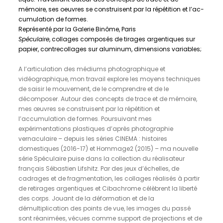
mémoire, ses oeuvres se construisent par la répé­ti­tion et l’ac­
cu­mu­la­tion de formes.
Représenté par la Galerie Binôme, Paris
Spéculaire
, collages composés de tirages argentiques sur
papier, contrecollages sur aluminum, dimensions variables;
A l’articulation des médiums photographique et
vidéographique, mon travail explore les moyens techniques
de saisir le mouvement, de le comprendre et de le
décomposer. Autour des concepts de trace et de mémoire,
mes œuvres se construisent par la répétition et
l’accumulation de formes. Poursuivant mes
expérimentations plastiques d’après photographie
vernaculaire – depuis les séries CINEMA : histoires
domestiques (2016-17) et Hommage2 (2015) – ma nouvelle
série Spéculaire puise dans la collection du réalisateur
français Sébastien Lifshitz. Par des jeux d’échelles, de
cadrages et de fragmentation, les collages réalisés à partir
de retirages argentiques et Cibachrome célèbrent la liberté
des corps. Jouant de la déformation et de la
démultiplication des points de vue, les images du passé
sont réanimées, vécues comme support de projections et de