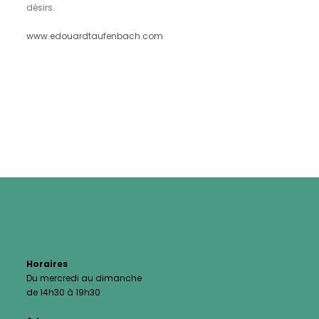
désirs.
www.edouardtaufenbach.com
Horaires
Du mercredi au dimanche
de 14h30 à 19h30