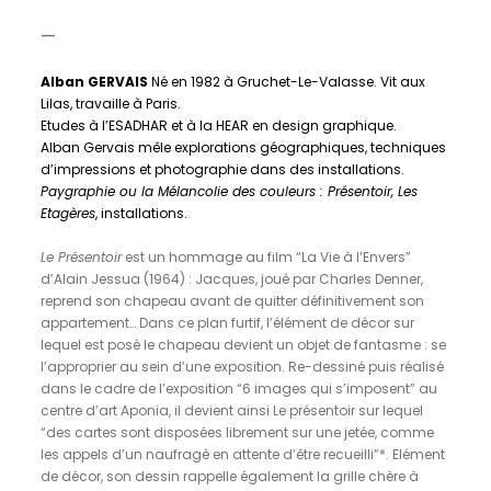
—
Alban GERVAIS
Né en 1982 à Gruchet-Le-Valasse. Vit aux
Lilas, travaille à Paris.
Etudes à l’ESADHAR et à la HEAR en design graphique.
Alban Gervais mêle explorations géographiques, techniques
d’impressions et photographie dans des installations.
Paygraphie ou la Mélancolie des couleurs : Présentoir, Les
Etagères
, installations.
Le Présentoir
est un hommage au film “La Vie à l’Envers”
d’Alain Jessua (1964) : Jacques, joué par Charles Denner,
reprend son chapeau avant de quitter définitivement son
appartement… Dans ce plan furtif, l’élément de décor sur
lequel est posé le chapeau devient un objet de fantasme : se
l’approprier au sein d’une exposition. Re-dessiné puis réalisé
dans le cadre de l’exposition “6 images qui s’imposent” au
centre d’art Aponia, il devient ainsi Le présentoir sur lequel
“des cartes sont disposées librement sur une jetée, comme
les appels d’un naufragé en attente d’être recueilli”*. Elément
de décor, son dessin rappelle également la grille chère à