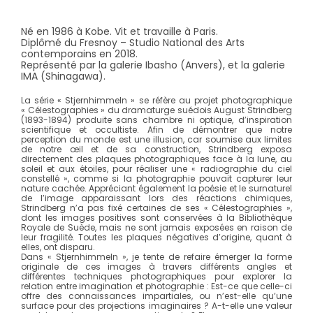
Né en 1986 à Kobe. Vit et travaille à Paris.
Diplômé du Fresnoy – Studio National des Arts
contemporains en 2018.
Représenté par la galerie Ibasho (Anvers), et la galerie
IMA (Shinagawa).
La série « Stjernhimmeln » se réfère au projet photographique
« Célestographies » du dramaturge suédois August Strindberg
(1893-1894) produite sans chambre ni optique, d’inspiration
scientifique et occultiste. Afin de démontrer que notre
perception du monde est une illusion, car soumise aux limites
de notre œil et de sa construction, Strindberg exposa
directement des plaques photographiques face à la lune, au
soleil et aux étoiles, pour réaliser une « radiographie du ciel
constellé », comme si la photographie pouvait capturer leur
nature cachée. Appréciant également la poésie et le surnaturel
de l’image apparaissant lors des réactions chimiques,
Strindberg n’a pas fixé certaines de ses « Célestographies »,
dont les images positives sont conservées à la Bibliothèque
Royale de Suède, mais ne sont jamais exposées en raison de
leur fragilité. Toutes les plaques négatives d’origine, quant à
elles, ont disparu.
Dans « Stjernhimmeln », je tente de refaire émerger la forme
originale de ces images à travers différents angles et
différentes techniques photographiques pour explorer la
relation entre imagination et photographie : Est-ce que celle-ci
offre des connaissances impartiales, ou n’est-elle qu’une
surface pour des projections imaginaires ? A-t-elle une valeur