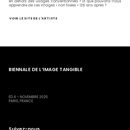
en dehors des usages conventionnels ? Et que pouvons-nous
apprendre de ces images « non fixées » 126 ans après ?
VOIR LE SITE DE L'ARTISTE
BIENNALE DE L’IMAGE TANGIBLE
ED.4 – NOVEMBRE 2025
PARIS, FRANCE
Suivez-nous