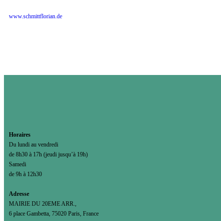
www.schmittflorian.de
Horaires
Du lundi au vendredi
de 8h30 à 17h (jeudi jusqu’à 19h)
Samedi
de 9h à 12h30
Adresse
MAIRIE DU 20EME ARR.,
6 place Gambetta, 75020 Paris, France