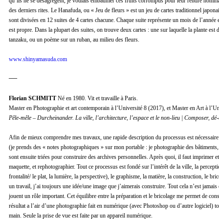
qu’ils ne se désagrègent, je voulais embaumer ces fruits corrompus pour leur rendre homm
des derniers rites. Le Hanafuda, ou « Jeu de fleurs » est un jeu de cartes traditionnel japonai
sont divisées en 12 suites de 4 cartes chacune. Chaque suite représente un mois de l’année et 
est propre. Dans la plupart des suites, on trouve deux cartes : une sur laquelle la plante est d
tanzaku, ou un poème sur un ruban, au milieu des fleurs.
www.shinyamasuda.com
—
Florian SCHMITT
Né en 1980. Vit et travaille à Paris.
Master en Photographie et art contemporain à l’Université 8 (2017), et Master en Art à l’U
Pêle-mêle – Durcheinander. La ville, l’architecture, l’espace et le non-lieu | Composer, d
Afin de mieux comprendre mes travaux, une rapide description du processus est nécessaire :
(je prends des « notes photographiques » sur mon portable : je photographie des bâtiments,
sont ensuite triées pour construire des archives personnelles. Après quoi, il faut imprimer et
maquette, et rephotographier. Tout ce processus est fondé sur l’intérêt de la ville, la percep
frontalité/ le plat, la lumière, la perspective), le graphisme, la matière, la construction, le 
un travail, j’ai toujours une idée/une image que j’aimerais construire. Tout cela n’est jamais dé
jouent un rôle important. Cet équilibre entre la préparation et le bricolage me permet de con
résultat a l’air d’une photographie fait en numérique (avec Photoshop ou d’autre logiciel) tou
main. Seule la prise de vue est faite par un appareil numérique.