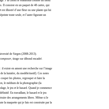
age. J’ai choisi le Hanafuda comme un motif
s. Il consiste en un paquet de 48 cartes, qui
est illustré d’une fleur ou une plante qui lui
épeinte toute seule, et l’autre figurant un
niversité de Siegen (2008-2013).
é-composer
, tirage sur dibond encadré.
 il existe en amont une recherche sur l’image
 de la lumière, du modèle/motif). Ces notes
 couper les photos, regrouper et faire la
tion, le médium de la photographie (la
bricolage, le jeu et le hasard. Quand je commence
finitif. En travaillant, le hasard et le jeu
struire des arrangements libres. Même si le
te la maquette qui je fais est construite par la